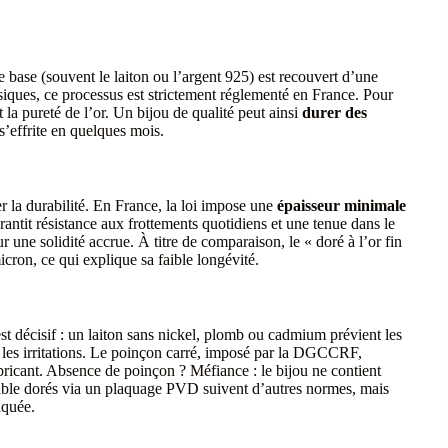
 base (souvent le laiton ou l’argent 925) est recouvert d’une
iques, ce processus est strictement réglementé en France. Pour
t la pureté de l’or. Un bijou de qualité peut ainsi
durer des
s’effrite en quelques mois.
 la durabilité. En France, la loi impose une
épaisseur minimale
rantit résistance aux frottements quotidiens et une tenue dans le
ne solidité accrue. À titre de comparaison, le « doré à l’or fin
icron, ce qui explique sa faible longévité.
st décisif : un laiton sans nickel, plomb ou cadmium prévient les
 les irritations. Le poinçon carré, imposé par la DGCCRF,
 fabricant. Absence de poinçon ? Méfiance : le bijou ne contient
able dorés via un plaquage PVD suivent d’autres normes, mais
iquée.