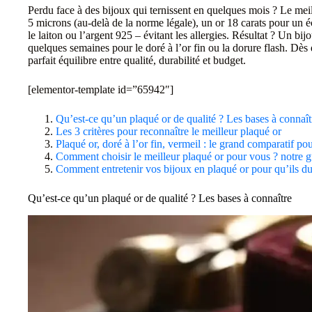
Perdu face à des bijoux qui ternissent en quelques mois ? Le meill
5 microns (au-delà de la norme légale), un or 18 carats pour un
le laiton ou l’argent 925 – évitant les allergies. Résultat ? Un bij
quelques semaines pour le doré à l’or fin ou la dorure flash. Dè
parfait équilibre entre qualité, durabilité et budget.
[elementor-template id=”65942″]
Qu’est-ce qu’un plaqué or de qualité ? Les bases à connaît
Les 3 critères pour reconnaître le meilleur plaqué or
Plaqué or, doré à l’or fin, vermeil : le grand comparatif po
Comment choisir le meilleur plaqué or pour vous ? notre g
Comment entretenir vos bijoux en plaqué or pour qu’ils du
Qu’est-ce qu’un plaqué or de qualité ? Les bases à connaître