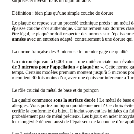
surprises et investir dans un bijou durable.
Définition : bien plus qu’une simple couche de dorure
Le plaqué or repose sur un procédé technique précis : un métal de
épaisse couche d’or authentique. Contrairement aux dorures class
être légal, le plaqué or doit respecter des normes sur l’épaisseur e
années
avec un entretien adapté, contrairement à une dorure qui 
La norme française des 3 microns : le premier gage de qualité
Un micron équivaut à 0,001 mm – une unité cruciale pour évaluer
de 3 microns pour l’appellation « plaqué or »
. Cette norme ga
temps. Certains modèles premium montent jusqu’à 5 microns pour u
» contient 30 fois moins d’or, avec une épaisseur inférieure à 1 m
Le rôle crucial du métal de base et du poinçon
La qualité commence
sous la surface dorée
! Le métal de base e
allergies. Vous portez un bijou quotidiennement ? Ce choix évite
certifie la conformité du bijou. Il inclut souvent les initiales du
probablement pas de métal précieux. Les bijoux en acier inoxyd
leur longévité dépend aussi de l’épaisseur de la couche d’or appl