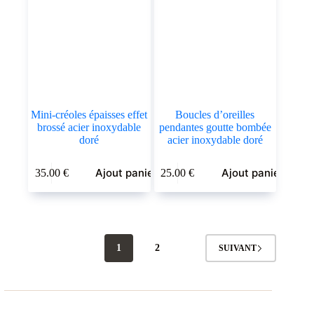
Mini-créoles épaisses effet
Boucles d’oreilles
brossé acier inoxydable
pendantes goutte bombée
doré
acier inoxydable doré
Ajout panier
Ajout panier
35.00
€
25.00
€
1
2
SUIVANT