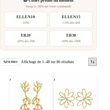
🎁 Codes promo du moment
Jusqu’à -30% sur votre commande
ELLEN10
ELLEN15
-10%
-15% dès 40€
EB20
EB30
-20% dès 50€
-30% dès 100€
Trié
Affichage de 1–48 sur 86 résultats
FILTRES
par
popularité