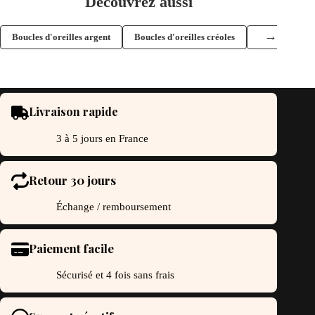
Découvrez aussi
→
Boucles d'oreilles argent
Boucles d'oreilles créoles
Boucles d'orei
Livraison rapide
3 à 5 jours en France
Retour 30 jours
Échange / remboursement
Paiement facile
Sécurisé et 4 fois sans frais