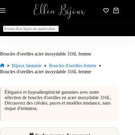
Passer
au
Panier
contenu
d’achat
Aucun
résultat
Boucles d'oreilles acier inoxydable 316L femme
Bijoux fantaisie
Boucles d'oreilles femme
Accueil
Boucles d'oreilles acier inoxydable 316L femme
Élégance et hypoallergénicité garanties avec notre
sélection de boucles d'oreilles en acier inoxydable 316L.
Découvrez des créoles, puces et modèles tendance, sans
risque d'irritation.