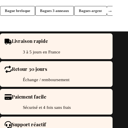
→
Bague breloque
Bagues 3 anneaux
Bagues argent
Bagues ca
Livraison rapide
3 à 5 jours en France
Retour 30 jours
Échange / remboursement
Paiement facile
Sécurisé et 4 fois sans frais
Support réactif