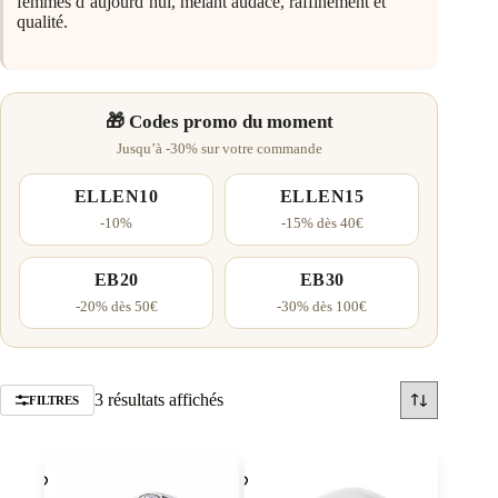
femmes d’aujourd’hui, mêlant audace, raffinement et
qualité.
🎁 Codes promo du moment
Jusqu’à -30% sur votre commande
ELLEN10
ELLEN15
-10%
-15% dès 40€
EB20
EB30
-20% dès 50€
-30% dès 100€
Trié
3 résultats affichés
FILTRES
par
popularité