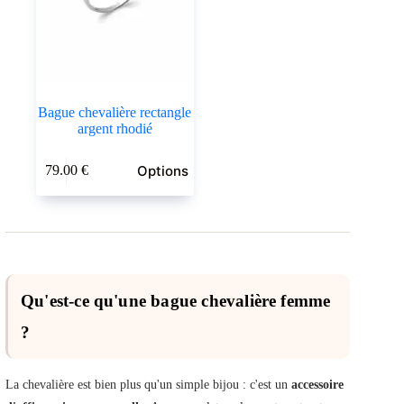
la
la
page
page
du
du
produit
produit
Bague chevalière rectangle
argent rhodié
Ce
Options
79.00
€
produit
a
plusieurs
variations.
Les
options
peuvent
être
Qu'est-ce qu'une bague chevalière femme
choisies
sur
?
la
page
du
produit
La chevalière est bien plus qu'un simple bijou : c'est un
accessoire