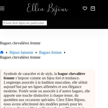
Passer
au
Panier
contenu
d’achat
Aucun
résultat
Bagues chevalières femme
Bijoux fantaisie
Bagues femme
Accueil
Bagues chevalières femme
Symbole de caractère et de style, la
bague chevalière
femme
s’impose comme un bijou fort et tendance.
Longtemps associée à la tradition masculine, elle séduit
aujourd’hui par ses lignes affirmées et son élégance
moderne. Portée seule ou associée à d’autres bagues, elle
apporte une touche distinctive à chaque tenue, du
quotidien aux occasions spéciales. Chez Ellen Bijoux,
nous avons sélectionné des modèles pensés pour les