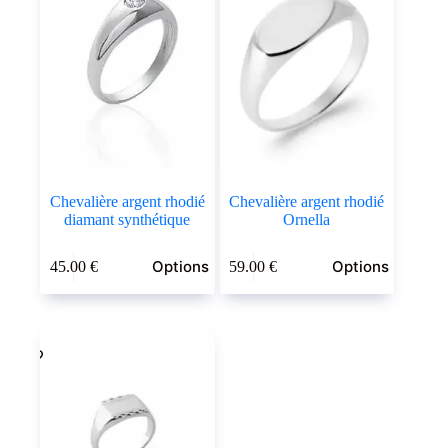
Chevalière argent rhodié
Chevalière argent rhodié
diamant synthétique
Ornella
Ce
Ce
Options
Options
45.00
€
59.00
€
produit
produit
a
a
plusieurs
plusieurs
variations.
variations.
Les
Les
options
options
peuvent
peuvent
être
être
choisies
choisies
sur
sur