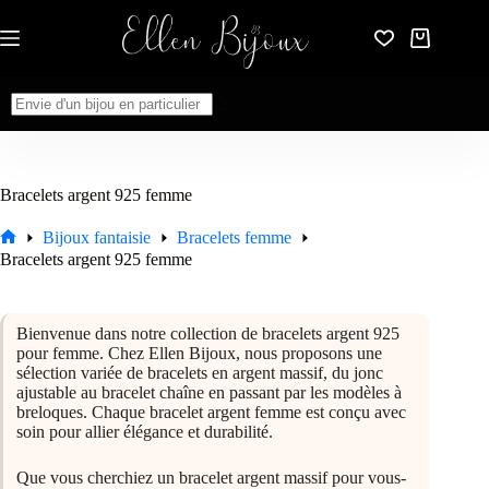
Passer
au
Panier
contenu
d’achat
Aucun
résultat
Bracelets argent 925 femme
Bijoux fantaisie
Bracelets femme
Accueil
Bracelets argent 925 femme
Bienvenue dans notre collection de bracelets argent 925
pour femme. Chez Ellen Bijoux, nous proposons une
sélection variée de bracelets en argent massif, du jonc
ajustable au bracelet chaîne en passant par les modèles à
breloques. Chaque bracelet argent femme est conçu avec
soin pour allier élégance et durabilité.
Que vous cherchiez un bracelet argent massif pour vous-