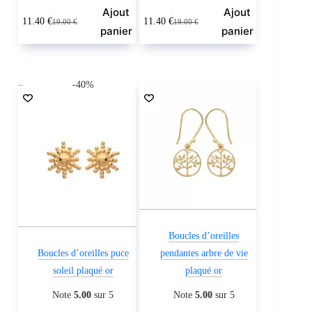
Ajout
Ajout
11.40
€
11.40
€
19.00
€
19.00
€
Le
Le
Le
Le
panier
panier
prix
prix
prix
prix
initial
actuel
initial
actuel
était :
est :
était :
est :
-40%
19.00 €.
11.40 €.
19.00 €.
11.40 €.
Boucles d’oreilles
Boucles d’oreilles puce
pendantes arbre de vie
soleil plaqué or
plaqué or
Note
5.00
sur 5
Note
5.00
sur 5