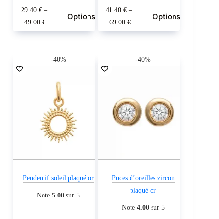
29.40
€
–
41.40
€
–
Ce
Ce
Options
Options
Plage
Plage
49.00
€
69.00
€
produit
produit
de
de
a
a
prix :
prix :
plusieurs
plusieurs
29.40 €
41.40 €
-40%
-40%
variations.
variations.
à
à
Les
Les
49.00 €
69.00 €
options
options
peuvent
peuvent
être
être
choisies
choisies
sur
sur
la
la
page
page
du
du
Pendentif soleil plaqué or
Puces d’oreilles zircon
produit
produit
plaqué or
Note
5.00
sur 5
Note
4.00
sur 5