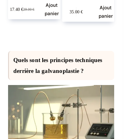
Ajout
Ajout
17.40
€
29.00
€
35.00
€
Le
Le
panier
panier
prix
prix
initial
actuel
était :
est :
29.00 €.
17.40 €.
Quels sont les principes techniques
derrière la galvanoplastie ?