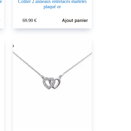
ié
Collier 2 anneaux entrelacés martelés
plaqué or
r
Ajout panier
69.90
€