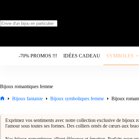
Passer
au
contenu
Aucun
résultat
-70% PROMOS !!!
IDÉES CADEAU
SYMBOLES
Bijoux romantiques femme
Bijoux fantaisie
Bijoux symboliques femme
Bijoux roman
Accueil
Exprimez vos sentiments avec notre collection exclusive de bijoux r
l'amour sous toutes ses formes. Des colliers ornés de cœurs aux brac
Nos bijoux romantiques allient élégance et émotion. Parfaits pour un c