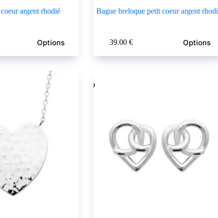
 coeur argent rhodié
Bague breloque petit coeur argent rhod
Ce
Options
Options
39.00
€
produit
a
plusieurs
variations.
Les
options
peuvent
être
choisies
sur
la
page
du
produit