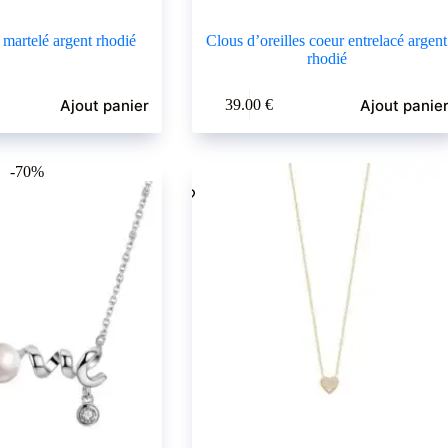
 martelé argent rhodié
Clous d’oreilles coeur entrelacé argent
rhodié
Ajout panier
Ajout panie
39.00
€
-70%