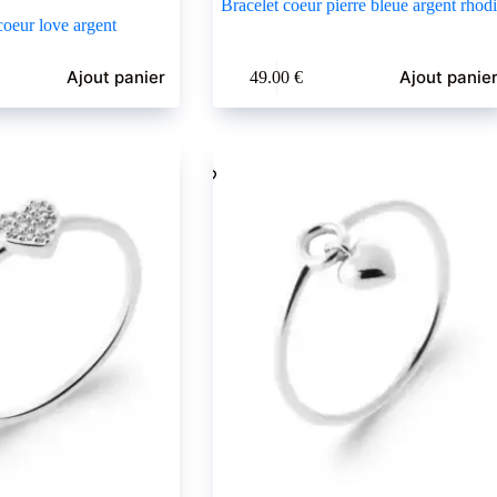
Bracelet coeur pierre bleue argent rhod
coeur love argent
Ajout panier
Ajout panie
49.00
€