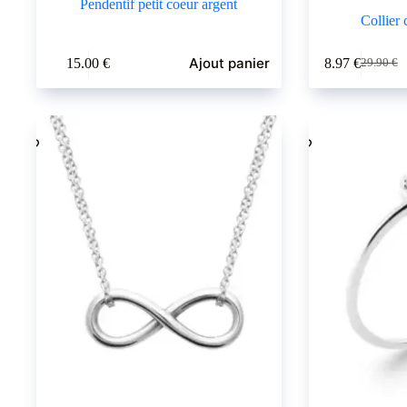
Pendentif petit coeur argent
Collier 
Ajout panier
15.00
€
8.97
€
29.90
€
Le
Le
prix
prix
initial
actuel
était :
est :
29.90 €.
8.97 €.