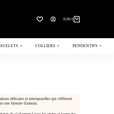
0.00
€
Panier
d’achat
ACELETS
COLLIERS
PENDENTIFS
ions délicates et intemporelles qui célèbrent
te une histoire d'amour.
r, ils s'adaptent à tous les styles et toutes les