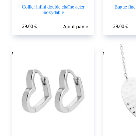
Collier infini double chaîne acier
Bague fine
inoxydable
Ce
Ajout panier
29.00
€
29.00
€
produit
a
plusieurs
variations.
Les
options
peuvent
être
choisies
sur
la
page
du
produit