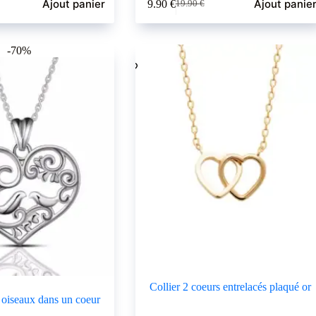
Ajout panier
Ajout panie
9.90
€
19.90
€
Le
Le
prix
prix
initial
actuel
était :
est :
-70%
19.90 €.
9.90 €.
Collier 2 coeurs entrelacés plaqué or
t oiseaux dans un coeur