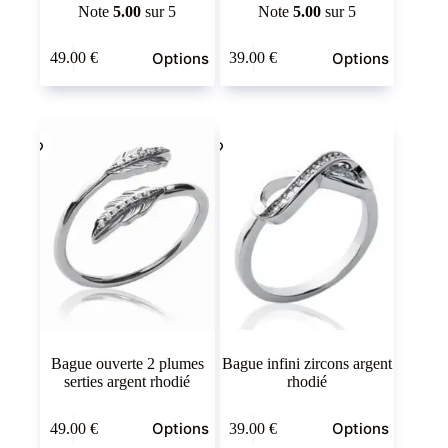
Note
5.00
sur 5
Note
5.00
sur 5
Ce
Ce
Options
Options
49.00
€
39.00
€
produit
produit
a
a
plusieurs
plusieurs
variations.
variations.
Les
Les
options
options
peuvent
peuvent
être
être
choisies
choisies
sur
sur
la
la
page
page
du
du
produit
produit
Bague ouverte 2 plumes
Bague infini zircons argent
serties argent rhodié
rhodié
Ce
Ce
Options
Options
49.00
€
39.00
€
produit
produit