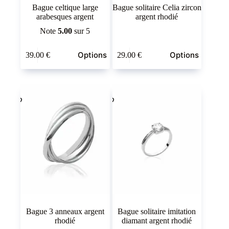
Bague celtique large
Bague solitaire Celia zircon
arabesques argent
argent rhodié
Note
5.00
sur 5
Ce
Ce
Options
Options
39.00
€
29.00
€
produit
produit
a
a
plusieurs
plusieurs
variations.
variations.
Les
Les
options
options
peuvent
peuvent
être
être
choisies
choisies
sur
sur
la
la
page
page
du
du
produit
produit
Bague 3 anneaux argent
Bague solitaire imitation
rhodié
diamant argent rhodié