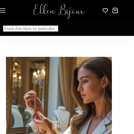
Passer
au
Panier
contenu
d’achat
Aucun
résultat