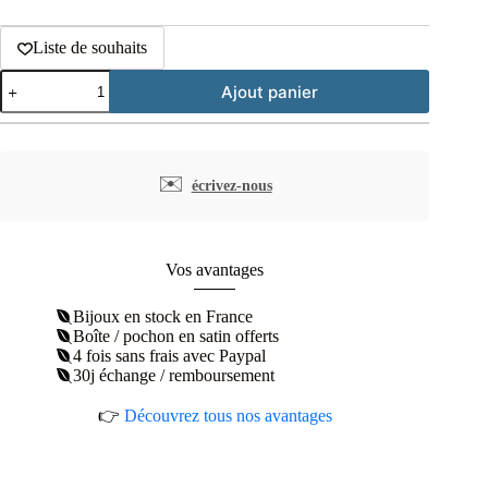
Liste de souhaits
quantité
Ajout panier
de
Bracelet
perles
de
laque
✉️
écrivez-nous
blanches
plaqué
or
Vos avantages
Bijoux en stock en France
Boîte / pochon en satin offerts
4 fois sans frais avec Paypal
30j échange / remboursement
👉
Découvrez tous nos avantages