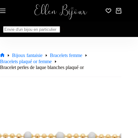
Passer
au
Panier
contenu
d’achat
Aucun
résultat
Bijoux fantaisie
Bracelets femme
Accueil
Bracelets plaqué or femme
Bracelet perles de laque blanches plaqué or