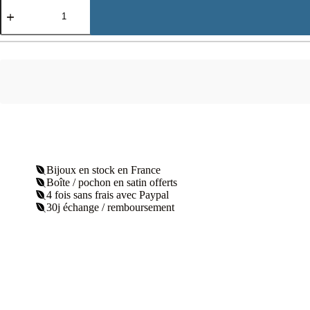
quantité
de
Bracelet
jonc
nautique
plaqué
or
Bijoux en stock en France
Boîte / pochon en satin offerts
4 fois sans frais avec Paypal
30j échange / remboursement