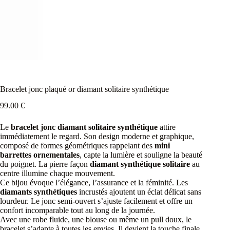
Bracelet jonc plaqué or diamant solitaire synthétique
99.00
€
Le
bracelet jonc diamant solitaire synthétique
attire
immédiatement le regard. Son design moderne et graphique,
composé de formes géométriques rappelant des
mini
barrettes ornementales
, capte la lumière et souligne la beauté
du poignet. La pierre façon
diamant synthétique solitaire
au
centre illumine chaque mouvement.
Ce bijou évoque l’élégance, l’assurance et la féminité. Les
diamants synthétiques
incrustés ajoutent un éclat délicat sans
lourdeur. Le jonc semi-ouvert s’ajuste facilement et offre un
confort incomparable tout au long de la journée.
Avec une robe fluide, une blouse ou même un pull doux, le
bracelet s’adapte à toutes les envies. Il devient la touche finale