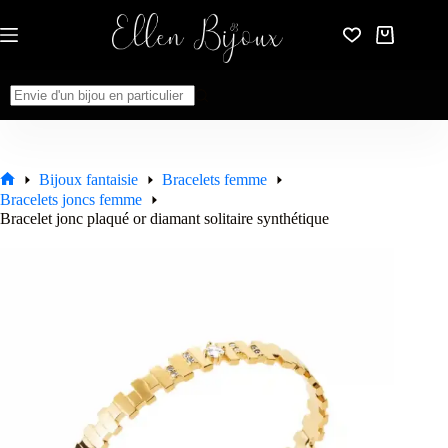
Passer
au
Panier
contenu
d’achat
Aucun
résultat
Bijoux fantaisie
Bracelets femme
Accueil
Bracelets joncs femme
Bracelet jonc plaqué or diamant solitaire synthétique