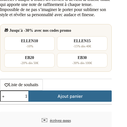
qui apporte une note de raffinement à chaque tenue.
Impossible de ne pas s’imaginer le porter pour sublimer son
style et révéler sa personnalité avec audace et finesse.
🎁 Jusqu'à -30% avec nos codes promo
ELLEN10
ELLEN15
-10%
-15% dès 40€
EB20
EB30
-20% dès 50€
-30% dès 100€
Liste de souhaits
quantité
Ajout panier
de
Bracelet
jonc
plaqué
or
✉️
écrivez-nous
diamant
solitaire