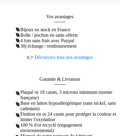
synthétique
Vos avantages
Bijoux en stock en France
Boîte / pochon en satin offerts
4 fois sans frais avec Paypal
30j échange / remboursement
👉
Découvrez tous nos avantages
Garantie & Livraison
Plaqué or 18 carats, 3 microns minimum (norme
française)
Base en laiton hypoallergénique (sans nickel, sans
cadmium)
Finition en or 24 carats pour protéger la couleur et
limiter l'oxydation
100 % d'or recyclé (engagement
environnemental)
Marqué de notre poinçon de fabricant