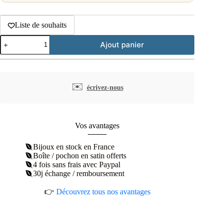
Liste de souhaits
quantité
Ajout panier
de
Bracelet
jonc
plume
plaqué
✉️
écrivez-nous
or
Vos avantages
Bijoux en stock en France
Boîte / pochon en satin offerts
4 fois sans frais avec Paypal
30j échange / remboursement
👉
Découvrez tous nos avantages