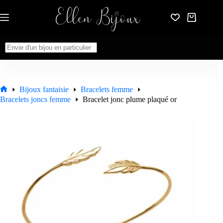
Passer
au
Panier
contenu
d’achat
Aucun
résultat
Bijoux fantaisie
Bracelets femme
Accueil
Bracelets joncs femme
Bracelet jonc plume plaqué or