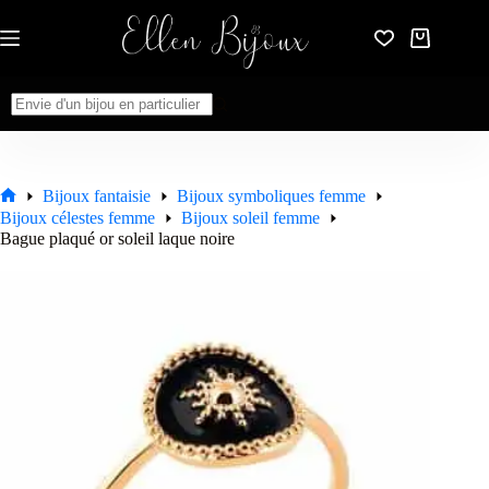
Passer
au
Panier
contenu
d’achat
Aucun
résultat
Bijoux fantaisie
Bijoux symboliques femme
Accueil
Bijoux célestes femme
Bijoux soleil femme
Bague plaqué or soleil laque noire