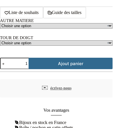
Liste de souhaits
Guide des tailles
AUTRE MATIERE
TOUR DE DOIGT
quantité
Ajout panier
de
Bague
plaqué
or
soleil
✉️
écrivez-nous
laque
noire
Vos avantages
Bijoux en stock en France
Boîte / pochon en satin offerts