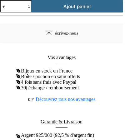
quantité
Ajout panier
de
Collier
soleil
en
relief
✉️
écrivez-nous
argent
rhodié
Vos avantages
Bijoux en stock en France
Boîte / pochon en satin offerts
4 fois sans frais avec Paypal
30j échange / remboursement
👉
Découvrez tous nos avantages
Garantie & Livraison
Argent 925/000 (92,5 % d'argent fin)