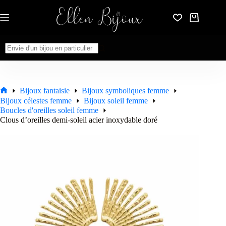
Passer
au
Panier
contenu
d’achat
Aucun
résultat
Bijoux fantaisie
Bijoux symboliques femme
Accueil
Bijoux célestes femme
Bijoux soleil femme
Boucles d'oreilles soleil femme
Clous d’oreilles demi-soleil acier inoxydable doré