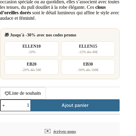
occasion spéciale ou au quotidien, elles s’associent avec toutes
les tenues, du pull douillet à la robe élégante. Ces
clous
d’oreilles dorés
sont le détail lumineux qui affine le style avec
audace et féminité.
🎁 Jusqu'à -30% avec nos codes promo
ELLEN10
ELLEN15
-10%
-15% dès 40€
EB20
EB30
-20% dès 50€
-30% dès 100€
Liste de souhaits
quantité
Ajout panier
de
Clous
d'oreilles
demi-
soleil
✉️
écrivez-nous
acier