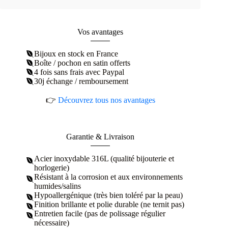
inoxydable
doré
Vos avantages
Bijoux en stock en France
Boîte / pochon en satin offerts
4 fois sans frais avec Paypal
30j échange / remboursement
👉
Découvrez tous nos avantages
Garantie & Livraison
Acier inoxydable 316L (qualité bijouterie et
horlogerie)
Résistant à la corrosion et aux environnements
humides/salins
Hypoallergénique (très bien toléré par la peau)
Finition brillante et polie durable (ne ternit pas)
Entretien facile (pas de polissage régulier
nécessaire)