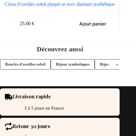
Clous d’oreilles soleil plaqué or avec diamant synthétique
Bouc
Ajout panier
25.00
€
Découvrez aussi
→
Boucles d'oreilles soleil
Bijoux symboliques
Bijoux célestes
Livraison rapide
3 à 5 jours en France
Retour 30 jours