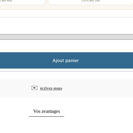
 dès 40€
-20% dès 50€
Ajout panier
✉️
écrivez-nous
Vos avantages