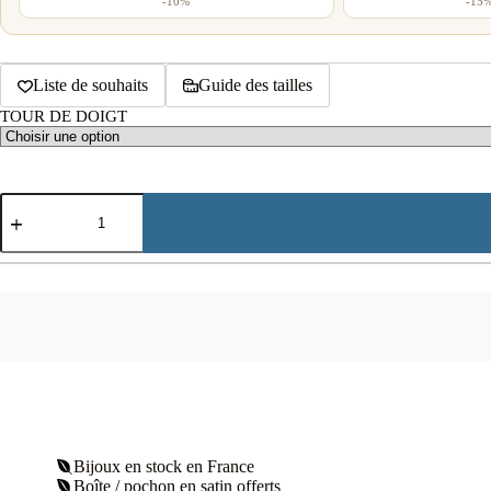
-10%
-15%
Liste de souhaits
Guide des tailles
TOUR DE DOIGT
quantité
de
Bague
soleil
agate
bleue
plaqué
or
Bijoux en stock en France
Boîte / pochon en satin offerts