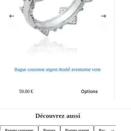
Bague couronne argent rhodié aventurine verte
e
Ce
Options
59.00
€
oduit
produit
a
usieurs
plusieurs
riations.
variations.
s
Les
Découvrez aussi
tions
options
uvent
peuvent
re
être
→
Bagues couronne
Bagues
Bagues argent
Bagues larges