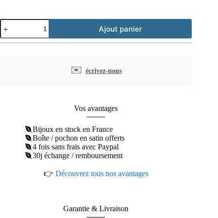
quantité
Ajout panier
de
Bague
couronne
impériale
argent
✉️
écrivez-nous
rhodié
Vos avantages
Bijoux en stock en France
Boîte / pochon en satin offerts
4 fois sans frais avec Paypal
30j échange / remboursement
👉
Découvrez tous nos avantages
Garantie & Livraison