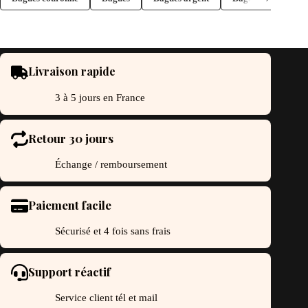
oisies
choisies
r
sur
la
ge
page
du
oduit
produit
Livraison rapide
3 à 5 jours en France
Retour 30 jours
Échange / remboursement
Paiement facile
Sécurisé et 4 fois sans frais
Support réactif
Service client tél et mail