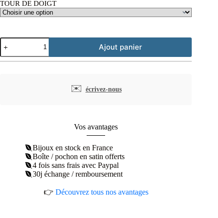
TOUR DE DOIGT
quantité
Ajout panier
de
bague
couronne
laurier
argent
✉️
écrivez-nous
rhodié
Vos avantages
Bijoux en stock en France
Boîte / pochon en satin offerts
4 fois sans frais avec Paypal
30j échange / remboursement
👉
Découvrez tous nos avantages