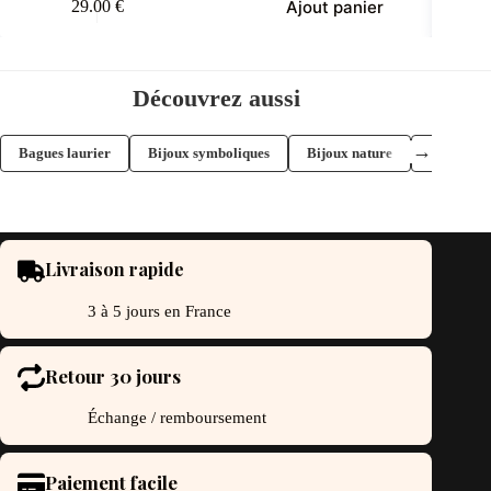
Ajout panier
29.00
€
Découvrez aussi
→
Bagues laurier
Bijoux symboliques
Bijoux nature
Bijoux la
Livraison rapide
3 à 5 jours en France
Retour 30 jours
Échange / remboursement
Paiement facile