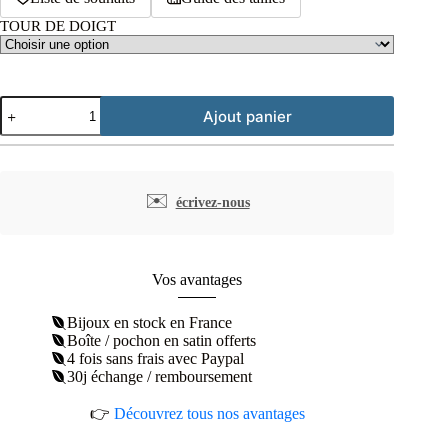
TOUR DE DOIGT
quantité
Ajout panier
de
Bague
couronne
rétro
oxyde
✉️
écrivez-nous
de
zirconium
argent
rhodié
Vos avantages
Bijoux en stock en France
Boîte / pochon en satin offerts
4 fois sans frais avec Paypal
30j échange / remboursement
👉
Découvrez tous nos avantages