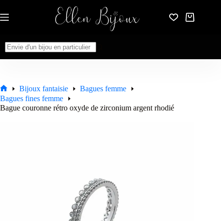
Passer
au
Panier
contenu
d’achat
Aucun
résultat
Bijoux fantaisie
Bagues femme
Accueil
Bagues fines femme
Bague couronne rétro oxyde de zirconium argent rhodié