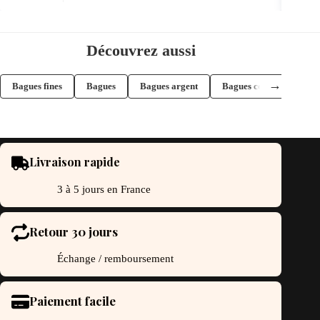
a
usieurs
plusieurs
riations.
variations.
s
Les
Découvrez aussi
tions
options
uvent
peuvent
re
être
→
Bagues fines
Bagues
Bagues argent
Bagues couronne
oisies
choisies
r
sur
la
ge
page
du
oduit
produit
Livraison rapide
3 à 5 jours en France
Retour 30 jours
Échange / remboursement
Paiement facile