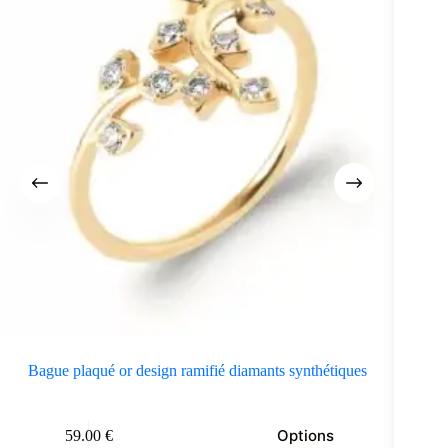
Bague plaqué or design ramifié diamants synthétiques
e
Ce
Options
59.00
€
oduit
produit