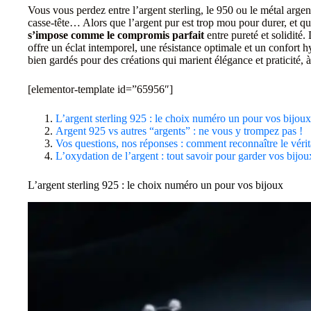
Vous vous perdez entre l’argent sterling, le 950 ou le métal arge
casse-tête… Alors que l’argent pur est trop mou pour durer, et qu
s’impose comme le compromis parfait
entre pureté et solidité
offre un éclat intemporel, une résistance optimale et un confort h
bien gardés pour des créations qui marient élégance et praticité, à 
[elementor-template id=”65956″]
L’argent sterling 925 : le choix numéro un pour vos bijoux
Argent 925 vs autres “argents” : ne vous y trompez pas !
Vos questions, nos réponses : comment reconnaître le vérita
L’oxydation de l’argent : tout savoir pour garder vos bijou
L’argent sterling 925 : le choix numéro un pour vos bijoux