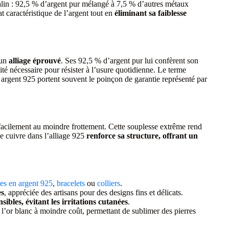
 malin : 92,5 % d’argent pur mélangé à 7,5 % d’autres métaux
t caractéristique de l’argent tout en
éliminant sa faiblesse
 un
alliage éprouvé
. Ses 92,5 % d’argent pur lui confèrent son
idité nécessaire pour résister à l’usure quotidienne. Le terme
en argent 925 portent souvent le poinçon de garantie représenté par
 facilement au moindre frottement. Cette souplesse extrême rend
e cuivre dans l’alliage 925
renforce sa structure, offrant un
es en argent 925
,
bracelets
ou
colliers
.
es
, appréciée des artisans pour des designs fins et délicats.
ibles, évitant les irritations cutanées
.
le l’or blanc à moindre coût, permettant de sublimer des pierres