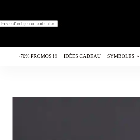
Passer
au
contenu
Aucun
résultat
-70% PROMOS !!!
IDÉES CADEAU
SYMBOLES