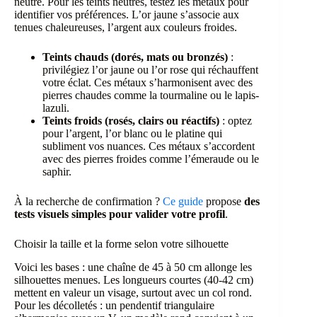
neutre. Pour les teints neutres, testez les métaux pour
identifier vos préférences. L’or jaune s’associe aux
tenues chaleureuses, l’argent aux couleurs froides.
Teints chauds (dorés, mats ou bronzés)
:
privilégiez l’or jaune ou l’or rose qui réchauffent
votre éclat. Ces métaux s’harmonisent avec des
pierres chaudes comme la tourmaline ou le lapis-
lazuli.
Teints froids (rosés, clairs ou réactifs)
: optez
pour l’argent, l’or blanc ou le platine qui
subliment vos nuances. Ces métaux s’accordent
avec des pierres froides comme l’émeraude ou le
saphir.
À la recherche de confirmation ?
Ce guide
propose
des
tests visuels simples pour valider votre profil
.
Choisir la taille et la forme selon votre silhouette
Voici les bases : une chaîne de 45 à 50 cm allonge les
silhouettes menues. Les longueurs courtes (40-42 cm)
mettent en valeur un visage, surtout avec un col rond.
Pour les décolletés : un pendentif triangulaire