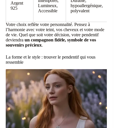
Intemporel,
Durable,
décontra
Argent
Lumineux,
hypoallergénique,
comme
925
Accessible
polyvalent
élégants,
teints fr
Votre choix reflète votre personnalité. Pensez à
l’harmonie avec votre teint, vos cheveux et votre mode
de vie. Quel que soit votre décision, votre pendentif
deviendra
un compagnon fidèle, symbole de vos
souvenirs précieux
.
La forme et le style : trouver le pendentif qui vous
ressemble