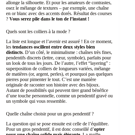
allonge la silhouette. Et pour les amateurs de contrastes,
osez le mélange de textures – par exemple, une chaîne
en or blanc avec des accents dorés. Résultat des courses
?
Vous serez pile dans le ton de l’instant !
Quels sont les colliers à la mode ?
La liste est longue et l’avenir est assuré ! En ce moment,
les
tendances oscillent entre deux styles bien
distincts
. D’un côté, le minimalisme : chaînes très fines,
pendentifs discrets (lettre, cœur, symbole), parfaits pour
un look de tous les jours. De l’autre, l’effet “layering” :
superposition de colliers de longueurs variées, mélange
de matières (or, argent, perles), et pourquoi pas quelques
pierres pour pimenter le tout. C’est une manière
originale de raconter son histoire avec des bijoux.
Autant de possibilités qui peuvent tirer grand bénéfice
d’une touche personnelle, comme un pendentif gravé ou
un symbole qui vous ressemble.
Quelle chaîne choisir pour un gros pendentif ?
La question qui se pose ensuite est celle de l’équilibre.
Pour un gros pendentif, il est donc conseillé d’
opter
pour une chaîne solide mais élégante
. La maille