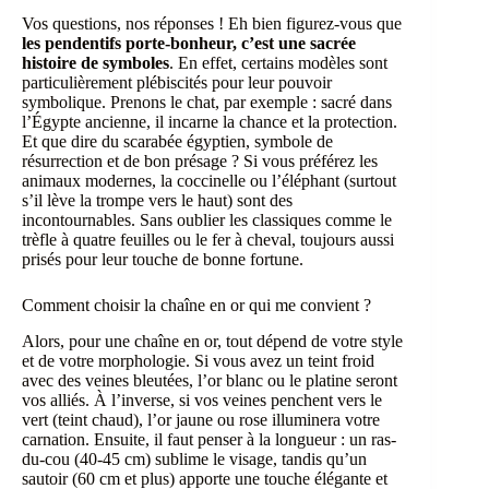
Vos questions, nos réponses ! Eh bien figurez-vous que
les pendentifs porte-bonheur, c’est une sacrée
histoire de symboles
. En effet, certains modèles sont
particulièrement plébiscités pour leur pouvoir
symbolique. Prenons le chat, par exemple : sacré dans
l’Égypte ancienne, il incarne la chance et la protection.
Et que dire du scarabée égyptien, symbole de
résurrection et de bon présage ? Si vous préférez les
animaux modernes, la coccinelle ou l’éléphant (surtout
s’il lève la trompe vers le haut) sont des
incontournables. Sans oublier les classiques comme le
trèfle à quatre feuilles ou le fer à cheval, toujours aussi
prisés pour leur touche de bonne fortune.
Comment choisir la chaîne en or qui me convient ?
Alors, pour une chaîne en or, tout dépend de votre style
et de votre morphologie. Si vous avez un teint froid
avec des veines bleutées, l’or blanc ou le platine seront
vos alliés. À l’inverse, si vos veines penchent vers le
vert (teint chaud), l’or jaune ou rose illuminera votre
carnation. Ensuite, il faut penser à la longueur : un ras-
du-cou (40-45 cm) sublime le visage, tandis qu’un
sautoir (60 cm et plus) apporte une touche élégante et