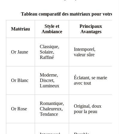
Tableau comparatif des matériaux pour votre pendentif
Style et
Principaux
Idéa
Matériau
Ambiance
Avantages
pou
Les teint
Classique,
Intemporel,
chauds, 
Or Jaune
Solaire,
valeur sûre
styles
Raffiné
tradition
Les teint
Moderne,
Éclatant, se marie
froids, u
Or Blanc
Discret,
avec tout
look
Lumineux
contemp
Toutes l
Romantique,
Original, doux
carnatio
Or Rose
Chaleureux,
pour la peau
une tou
Tendance
de fémin
Les styl