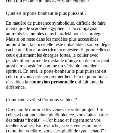
celui qui résonne le plus avec votre énergie !
Quel est le porte-bonheur le plus puissant ?
En matière de puissance symbolique, difficile de faire
mieux que le scarabée égyptien – il accompagnait
autrefois les momies dans l’au-delà pour les protéger.
Mais si on reste dans les modèles plus accessibles
aujourd’hui, la coccinelle reste imbattable : son vol léger
cache une force protectrice incontestée. Et pour celles et
ceux qui aiment les énergies fortes, le collier avec
pendentif en forme de médaille d’ange ou de croix peut
aussi être considéré comme un véritable bouclier
spirituel. En bref, le porte-bonheur le plus puissant est
celui qui vous parle en premier lieu. Parce qu’au final,
c’est bien la
connexion personnelle
qui fait toute la
différence.
Comment savoir si l’or nous va bien ?
Direction le miroir et les veines de votre poignet ! Si
celles-ci ont une teinte plutôt bleutée, vous faites partie
des
teints “froids”
– l’or blanc et l’argent sont vos
meilleurs alliés. En revanche, si vos veines ont une
coloration verdâtre, vous êtes plutôt de type “chaud” :