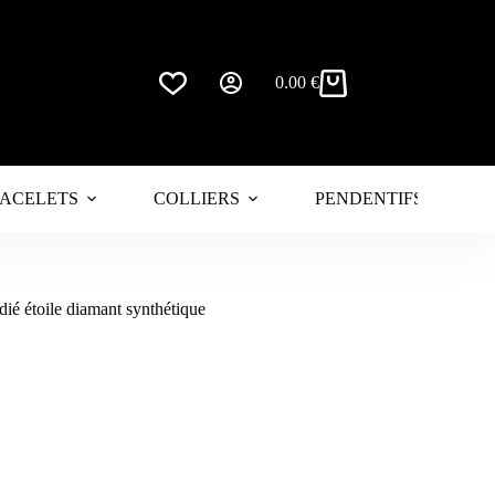
0.00
€
Panier
d’achat
ACELETS
COLLIERS
PENDENTIFS
dié étoile diamant synthétique