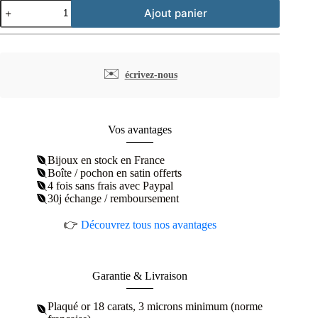
quantité
Ajout panier
de
Bracelet
plaqué
or
breloques
✉️
écrivez-nous
coeur
et
zircon
Vos avantages
Bijoux en stock en France
Boîte / pochon en satin offerts
4 fois sans frais avec Paypal
30j échange / remboursement
👉
Découvrez tous nos avantages
Garantie & Livraison
Plaqué or 18 carats, 3 microns minimum (norme