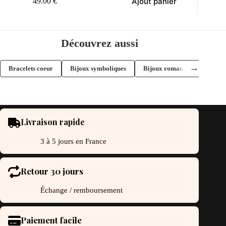
Ajout panier
49.00
€
Découvrez aussi
→
Bracelets coeur
Bijoux symboliques
Bijoux romantiques
Bi
Livraison rapide
3 à 5 jours en France
Retour 30 jours
Échange / remboursement
Paiement facile