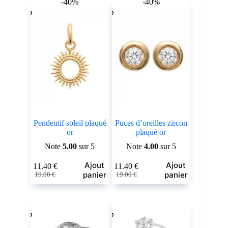
-40%
-40%
Les
Les
à
à
options
options
49.00 €
69.00 €
peuvent
peuvent
être
être
choisies
choisies
sur
sur
la
la
page
page
du
du
produit
produit
Pendentif soleil plaqué
Puces d’oreilles zircon
or
plaqué or
Note
5.00
sur 5
Note
4.00
sur 5
Ajout
Ajout
11.40
€
11.40
€
Le
Le
Le
Le
panier
panier
19.00
€
19.00
€
prix
prix
prix
prix
initial
actuel
initial
actuel
était :
est :
était :
est :
19.00 €.
11.40 €.
19.00 €.
11.40 €.