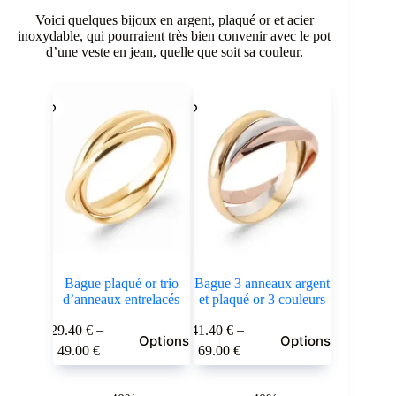
Voici quelques bijoux en argent, plaqué or et acier
inoxydable, qui pourraient très bien convenir avec le pot
d’une veste en jean, quelle que soit sa couleur.
Bague plaqué or trio
Bague 3 anneaux argent
d’anneaux entrelacés
et plaqué or 3 couleurs
Ce
Ce
29.40
€
–
41.40
€
–
Options
Options
produit
produit
Plage
Plage
49.00
€
69.00
€
a
a
de
de
plusieurs
plusieurs
prix :
prix :
variations.
variations.
29.40 €
41.40 €