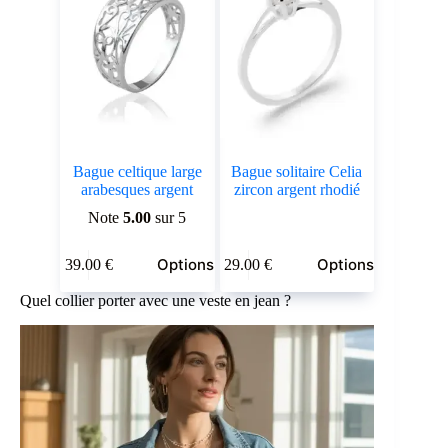
Bague celtique large
Bague solitaire Celia
arabesques argent
zircon argent rhodié
Note
5.00
sur 5
Ce
Ce
Options
Options
39.00
€
29.00
€
produit
produit
a
a
Quel collier porter avec une veste en jean ?
plusieurs
plusieurs
variations.
variations.
Les
Les
options
options
peuvent
peuvent
être
être
choisies
choisies
sur
sur
la
la