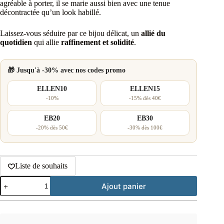
agréable à porter, il se marie aussi bien avec une tenue
décontractée qu’un look habillé.
Laissez-vous séduire par ce bijou délicat, un
allié du
quotidien
qui allie
raffinement et solidité
.
🎁 Jusqu'à -30% avec nos codes promo
ELLEN10
ELLEN15
-10%
-15% dès 40€
EB20
EB30
-20% dès 50€
-30% dès 100€
Liste de souhaits
quantité
Ajout panier
de
Collier
2
rangs
maillons