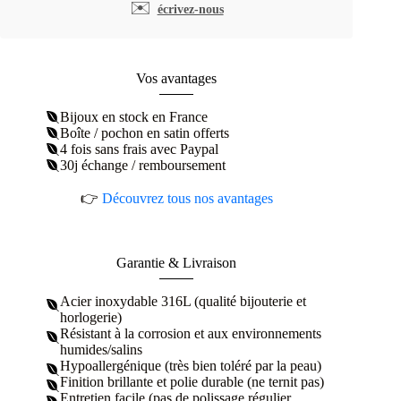
✉️
écrivez-nous
allongés
acier
inoxydable
doré
Vos avantages
Bijoux en stock en France
Boîte / pochon en satin offerts
4 fois sans frais avec Paypal
30j échange / remboursement
👉
Découvrez tous nos avantages
Garantie & Livraison
Acier inoxydable 316L (qualité bijouterie et
horlogerie)
Résistant à la corrosion et aux environnements
humides/salins
Hypoallergénique (très bien toléré par la peau)
Finition brillante et polie durable (ne ternit pas)
Entretien facile (pas de polissage régulier