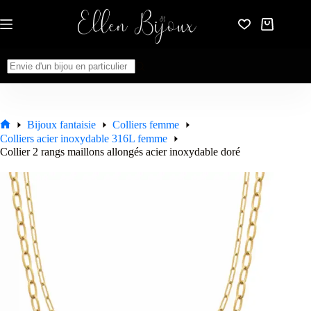
Passer
au
Panier
contenu
d’achat
Aucun
résultat
Bijoux fantaisie
Colliers femme
Accueil
Colliers acier inoxydable 316L femme
Collier 2 rangs maillons allongés acier inoxydable doré