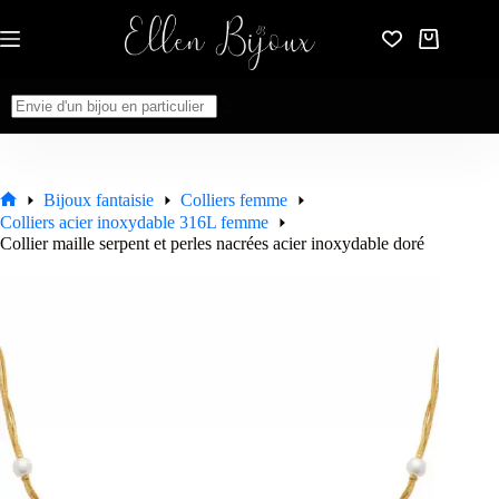
Passer
au
Panier
contenu
d’achat
Aucun
résultat
Bijoux fantaisie
Colliers femme
Accueil
Colliers acier inoxydable 316L femme
Collier maille serpent et perles nacrées acier inoxydable doré