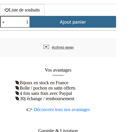
Liste de souhaits
quantité
Ajout panier
de
Collier
maille
serpent
et
✉️
écrivez-nous
perles
nacrées
acier
inoxydable
doré
Vos avantages
Bijoux en stock en France
Boîte / pochon en satin offerts
4 fois sans frais avec Paypal
30j échange / remboursement
👉
Découvrez tous nos avantages
Garantie & Livraison