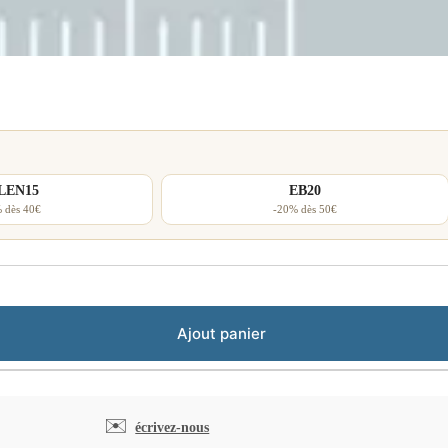
LEN15
EB20
 dès 40€
-20% dès 50€
Ajout panier
✉️
écrivez-nous