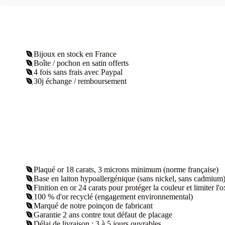
lune
Bijoux en stock en France
Boîte / pochon en satin offerts
4 fois sans frais avec Paypal
30j échange / remboursement
Plaqué or 18 carats, 3 microns minimum (norme française)
Base en laiton hypoallergénique (sans nickel, sans cadmium
Finition en or 24 carats pour protéger la couleur et limiter l'
100 % d'or recyclé (engagement environnemental)
Marqué de notre poinçon de fabricant
Garantie 2 ans contre tout défaut de placage
Délai de livraison : 3 à 5 jours ouvrables