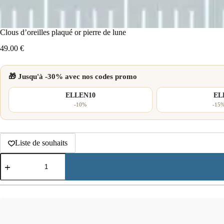
Clous d’oreilles plaqué or pierre de lune
49.00
€
🎁 Jusqu'à -30% avec nos codes promo
ELLEN10
EL
-10%
-15%
Liste de souhaits
quantité
de
Clous
d'oreilles
plaqué
or
pierre
de