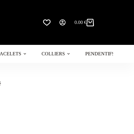
0.00
€
Panier
d’achat
ACELETS
COLLIERS
PENDENTIFS
é