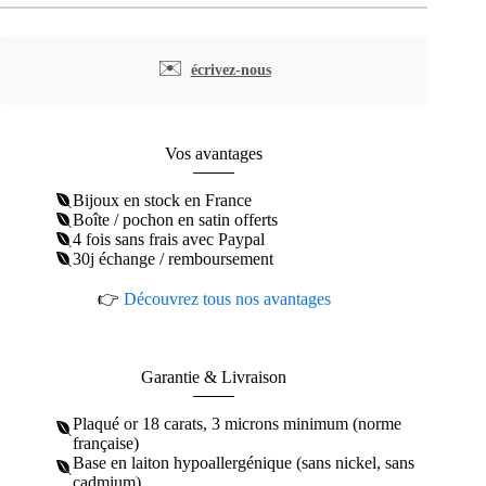
d'oreilles
infini
microserties
✉️
écrivez-nous
de
zircons
plaqué
or
Vos avantages
Bijoux en stock en France
Boîte / pochon en satin offerts
4 fois sans frais avec Paypal
30j échange / remboursement
👉
Découvrez tous nos avantages
Garantie & Livraison
Plaqué or 18 carats, 3 microns minimum (norme
française)
Base en laiton hypoallergénique (sans nickel, sans
cadmium)