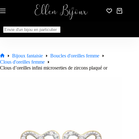
Passer
au
Panier
contenu
d’achat
Aucun
résultat
Bijoux fantaisie
Boucles d'oreilles femme
Accueil
Clous d'oreilles femme
Clous d’oreilles infini microserties de zircons plaqué or