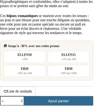
Hypoallergéniques et confortables, elles s’adaptent à toutes les
peaux et se portent sans gêne du matin au soir.
Ces
bijoux romantiques
se marient avec toutes les tenues :
un jean et une blouse pour une touche élégante au quotidien,
une robe pour une occasion spéciale ou encore un pull en
hiver pour un éclat discret et chaleureux. Une véritable
signature de style qui traverse les tendances et le temps.
🎁 Jusqu'à -30% avec nos codes promo
ELLEN10
ELLEN15
-10%
-15% dès 40€
EB20
EB30
-20% dès 50€
-30% dès 100€
Liste de souhaits
quantité
Ajout panier
de
Clous