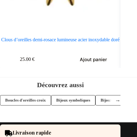
Clous d’oreilles demi-rosace lumineuse acier inoxydable doré
Clous d
Ajout panier
25.00
€
Découvrez aussi
→
Boucles d'oreilles croix
Bijoux symboliques
Bijoux spirituels
Livraison rapide