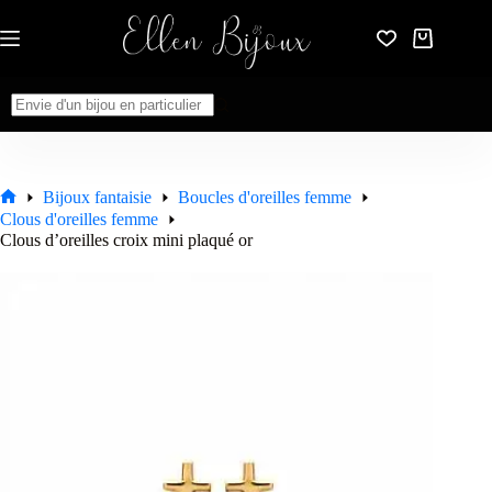
Passer
au
Panier
contenu
d’achat
Aucun
résultat
Bijoux fantaisie
Boucles d'oreilles femme
Accueil
Clous d'oreilles femme
Clous d’oreilles croix mini plaqué or