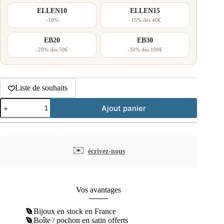
ELLEN10
ELLEN15
-10%
-15% dès 40€
EB20
EB30
-20% dès 50€
-30% dès 100€
Liste de souhaits
quantité
Ajout panier
de
Clous
d'oreilles
croix
mini
✉️
écrivez-nous
plaqué
or
Vos avantages
Bijoux en stock en France
Boîte / pochon en satin offerts