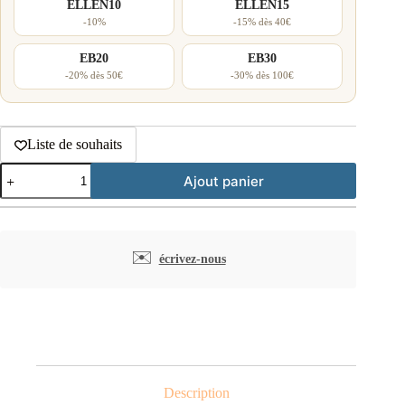
ELLEN10
ELLEN15
-10%
-15% dès 40€
EB20
EB30
-20% dès 50€
-30% dès 100€
Liste de souhaits
quantité
Ajout panier
de
Clous
d'oreilles
abeille
et
✉️
écrivez-nous
fleur
Description