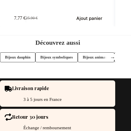
Ajout panier
7.77
€
25.90
€
Le
Le
prix
prix
initial
actuel
était :
est :
25.90 €.
7.77 €.
Découvrez aussi
→
Bijoux dauphin
Bijoux symboliques
Bijoux animaux
Boucles
Livraison rapide
3 à 5 jours en France
Retour 30 jours
Échange / remboursement