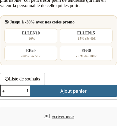
plus habillé. Un petit trésor plein de tendresse qui met en
valeur la personnalité de celle qui les porte.
🎁 Jusqu'à -30% avec nos codes promo
ELLEN10
ELLEN15
-10%
-15% dès 40€
EB20
EB30
-20% dès 50€
-30% dès 100€
Liste de souhaits
quantité
Ajout panier
de
Clous
d'oreilles
argent
et
✉️
écrivez-nous
cristal
rose