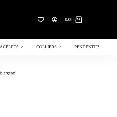
0.00
€
Panier
d’achat
ACELETS
COLLIERS
PENDENTIFS
le argenté