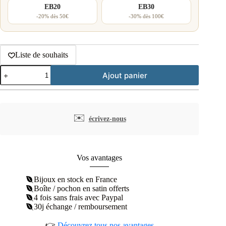
EB20
EB30
-20% dès 50€
-30% dès 100€
Liste de souhaits
quantité
Ajout panier
de
Bracelet
manchette
acier
inoxydable
✉️
écrivez-nous
découpes
angulaires
Vos avantages
Bijoux en stock en France
Boîte / pochon en satin offerts
4 fois sans frais avec Paypal
30j échange / remboursement
👉
Découvrez tous nos avantages