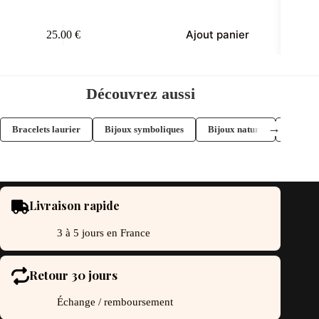
Ce
Ajout panier
25.00
€
produit
a
plusieurs
variations.
Les
Découvrez aussi
options
peuvent
être
→
Bracelets laurier
Bijoux symboliques
Bijoux nature
Bijoux 
choisies
sur
la
page
du
produit
Livraison rapide
3 à 5 jours en France
Retour 30 jours
Échange / remboursement