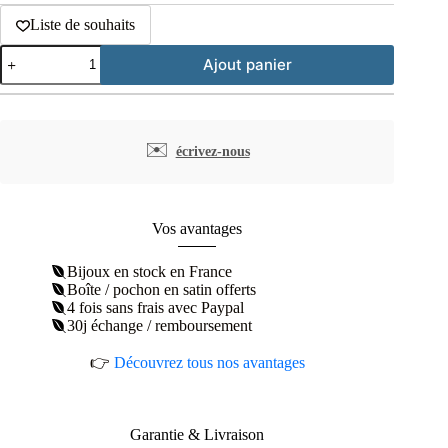
Liste de souhaits
quantité
Ajout panier
de
Bracelet
feuille
de
laurier
✉️
écrivez-nous
plaqué
or
Vos avantages
Bijoux en stock en France
Boîte / pochon en satin offerts
4 fois sans frais avec Paypal
30j échange / remboursement
👉
Découvrez tous nos avantages
Garantie & Livraison