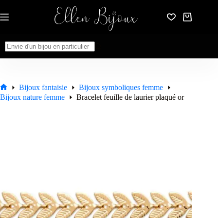
Passer
au
Panier
contenu
d’achat
Aucun
résultat
Bijoux fantaisie
Bijoux symboliques femme
Accueil
Bijoux nature femme
Bracelet feuille de laurier plaqué or