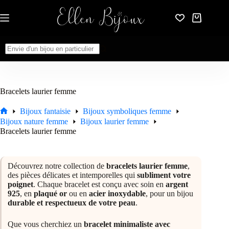
Passer
au
Panier
contenu
d’achat
Aucun
résultat
Bracelets laurier femme
Bijoux fantaisie
Bijoux symboliques femme
Accueil
Bijoux nature femme
Bijoux laurier femme
Bracelets laurier femme
Découvrez notre collection de
bracelets laurier femme
,
des pièces délicates et intemporelles qui
subliment votre
poignet
. Chaque bracelet est conçu avec soin en
argent
925
, en
plaqué or
ou en
acier inoxydable
, pour un bijou
durable et respectueux de votre peau
.
Que vous cherchiez un
bracelet minimaliste avec