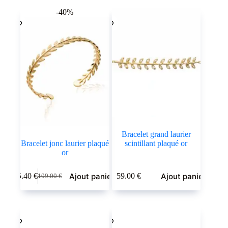
popularité
-40%
Bracelet grand laurier
Bracelet jonc laurier plaqué
scintillant plaqué or
or
Ajout panier
Ajout panier
65.40
€
59.00
€
109.00
€
Le
Le
prix
prix
initial
actuel
était :
est :
109.00 €.
65.40 €.