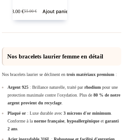
Ajout panier
33.00
€
55.00
€
Le
Le
prix
prix
initial
actuel
était :
est :
55.00 €.
33.00 €.
Nos bracelets laurier femme en détail
Nos bracelets laurier se déclinent en
trois matériaux premium
:
Argent 925
: Brillance naturelle, traité par
rhodium
pour une
protection maximale contre l'oxydation. Plus de
80 % de notre
argent provient du recyclage
.
Plaqué or
: Luxe durable avec
3 microns d'or minimum
.
Conforme à la
norme française
,
hypoallergénique
et
garanti
2 ans
.
Acier inoxydable 316L
:
Robustesse et facilité d'entretien
.