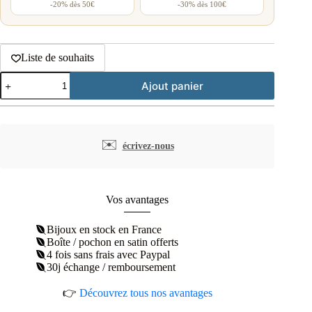
-20% dès 50€
-30% dès 100€
Liste de souhaits
quantité
Ajout panier
de
Boucles
d'oreilles
puces
coeur
✉️
écrivez-nous
en
double
argent
rhodié
Vos avantages
Bijoux en stock en France
Boîte / pochon en satin offerts
4 fois sans frais avec Paypal
30j échange / remboursement
👉
Découvrez tous nos avantages