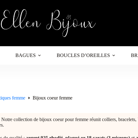
BAGUES
BOUCLES D’OREILLES
BR
tiques femme
Bijoux coeur femme
tre collection de bijoux coeur pour femme réunit colliers, bracelets, ba
es.
s de qualité :
argent 925 rhodié
,
plaqué or 18 carats (3 microns)
et
a