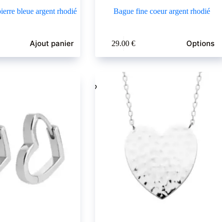
ierre bleue argent rhodié
Bague fine coeur argent rhodié
Ce
Ajout panier
Options
29.00
€
produit
a
plusieurs
variations.
Les
options
peuvent
être
choisies
sur
la
page
du
produit