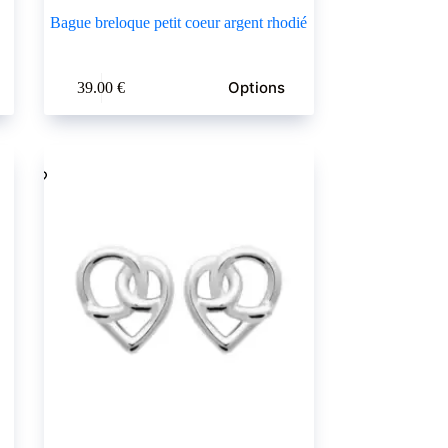
Bague breloque petit coeur argent rhodié
Ce
Options
39.00
€
produit
a
plusieurs
variations.
Les
options
peuvent
être
choisies
sur
la
page
du
produit