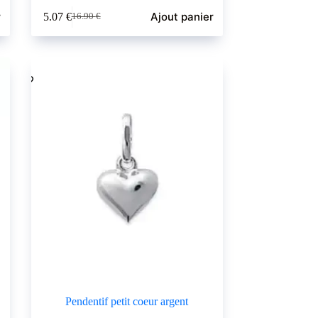
r
Ajout panier
5.07
€
16.90
€
Le
Le
prix
prix
initial
actuel
était :
est :
16.90 €.
5.07 €.
Pendentif petit coeur argent