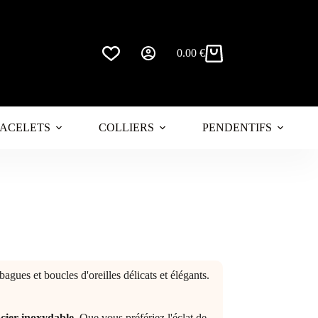
0.00
€
Panier
d’achat
ACELETS
COLLIERS
PENDENTIFS
gues et boucles d'oreilles délicats et élégants.
cier inoxydable
. Que vous préfériez l'éclat de