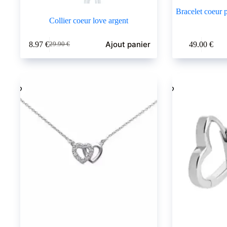
Bracelet coeur p
Collier coeur love argent
Ajout panier
8.97
€
49.00
€
29.90
€
Le
Le
prix
prix
initial
actuel
était :
est :
29.90 €.
8.97 €.