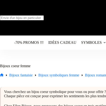
Passer
au
contenu
Aucun
résultat
-70% PROMOS !!!
IDÉES CADEAU
SYMBOLES
Bijoux coeur femme
Bijoux fantaisie
Bijoux symboliques femme
Bijoux roman
Accueil
Vous cherchez un bijou coeur symbolique pour vous ou pour offrir ? No
Chaque pièce est conçue pour exprimer les sentiments les plus tendr
Chez Ellen Bijoux, nous proposons des bijoux coeur en trois matière