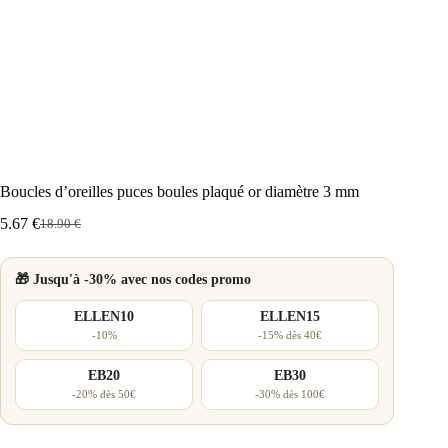
Boucles d’oreilles puces boules plaqué or diamètre 3 mm
5.67
€
18.90
€
Le
Le
prix
prix
initial
actuel
🎁 Jusqu'à -30% avec nos codes promo
était :
est :
18.90 €.
5.67 €.
ELLEN10
ELLEN15
-10%
-15% dès 40€
EB20
EB30
-20% dès 50€
-30% dès 100€