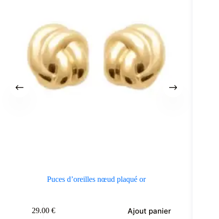
Puces d’oreilles nœud plaqué or
Bo
Ajout panier
29.00
€