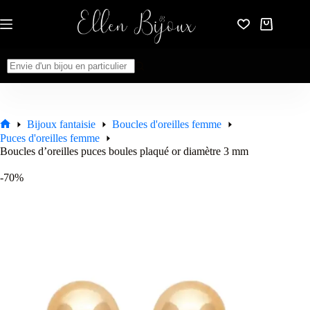
Passer
au
Panier
contenu
d’achat
Aucun
résultat
Bijoux fantaisie
Boucles d'oreilles femme
Accueil
Puces d'oreilles femme
Boucles d’oreilles puces boules plaqué or diamètre 3 mm
-70%