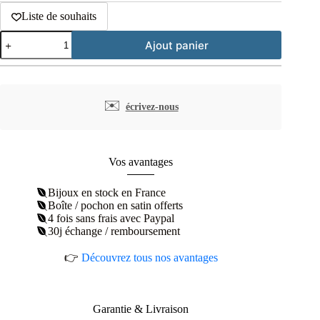
Liste de souhaits
quantité
Ajout panier
de
Boucles
d'oreilles
puces
boules
✉️
écrivez-nous
plaqué
or
diamètre
3
mm
Vos avantages
Bijoux en stock en France
Boîte / pochon en satin offerts
4 fois sans frais avec Paypal
30j échange / remboursement
👉
Découvrez tous nos avantages
Garantie & Livraison