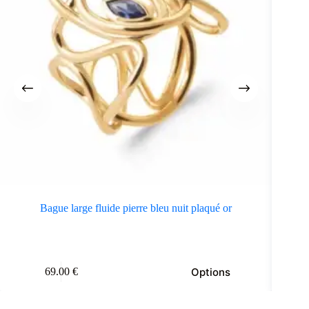
Bague large fluide pierre bleu nuit plaqué or
e
Ce
Options
69.00
€
oduit
produit
a
usieurs
plusieurs