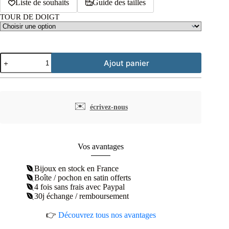
Liste de souhaits
Guide des tailles
TOUR DE DOIGT
quantité
Ajout panier
de
Bague
semainier
plaqué
or
✉️
écrivez-nous
perlé
tressé
Vos avantages
Bijoux en stock en France
Boîte / pochon en satin offerts
4 fois sans frais avec Paypal
30j échange / remboursement
👉
Découvrez tous nos avantages