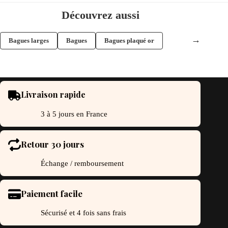
riations.
variations.
s
Les
Découvrez aussi
tions
options
uvent
peuvent
re
être
→
Bagues larges
Bagues
Bagues plaqué or
oisies
choisies
r
sur
la
ge
page
du
oduit
produit
Livraison rapide
3 à 5 jours en France
Retour 30 jours
Échange / remboursement
Paiement facile
Sécurisé et 4 fois sans frais