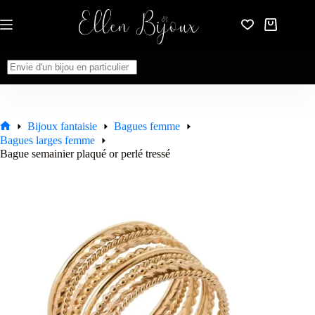
Passer
au
Panier
contenu
d’achat
Aucun
résultat
Bijoux fantaisie
Bagues femme
Accueil
Bagues larges femme
Bague semainier plaqué or perlé tressé