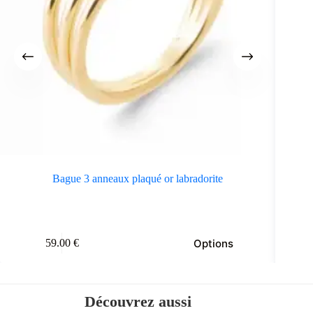
Bague 3 anneaux plaqué or labradorite
Bag
e
Ce
Options
59.00
€
oduit
produit
a
usieurs
plusieurs
riations.
variations.
s
Les
Découvrez aussi
tions
options