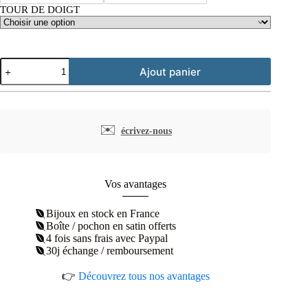
TOUR DE DOIGT
quantité
Ajout panier
de
Bague
semainier
argent
rhodié
✉️
écrivez-nous
Vos avantages
Bijoux en stock en France
Boîte / pochon en satin offerts
4 fois sans frais avec Paypal
30j échange / remboursement
👉
Découvrez tous nos avantages