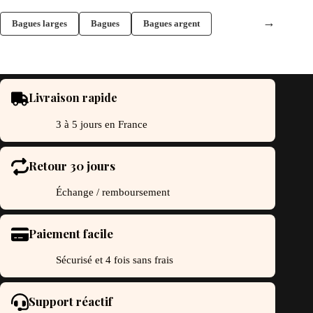
uvent
peuvent
re
être
→
Bagues larges
Bagues
Bagues argent
oisies
choisies
r
sur
la
ge
page
du
oduit
produit
Livraison rapide
3 à 5 jours en France
Retour 30 jours
Échange / remboursement
Paiement facile
Sécurisé et 4 fois sans frais
Support réactif