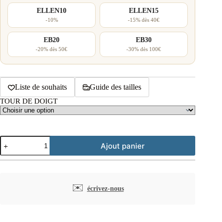
ELLEN10
ELLEN15
-10%
-15% dès 40€
EB20
EB30
-20% dès 50€
-30% dès 100€
Liste de souhaits
Guide des tailles
TOUR DE DOIGT
quantité
Ajout panier
de
Bague
plaqué
or
martelée
✉️
écrivez-nous
aventurine