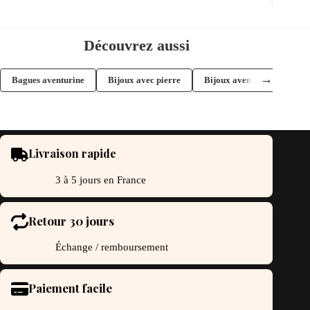
Découvrez aussi
→
Bagues aventurine
Bijoux avec pierre
Bijoux aventurine
Ba
Livraison rapide
3 à 5 jours en France
Retour 30 jours
Échange / remboursement
Paiement facile