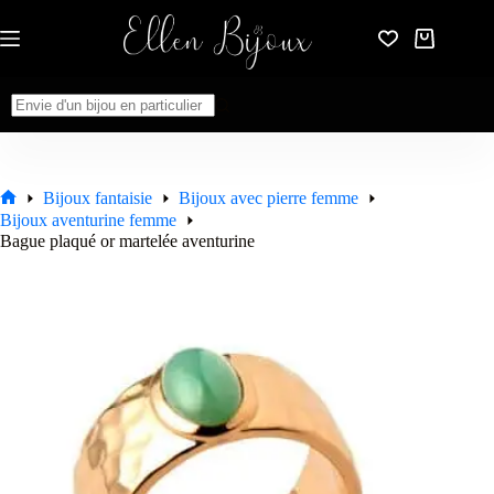
Passer
au
Panier
contenu
d’achat
Aucun
résultat
Bijoux fantaisie
Bijoux avec pierre femme
Accueil
Bijoux aventurine femme
Bague plaqué or martelée aventurine