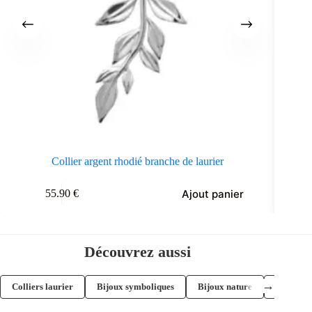
Collier argent rhodié branche de laurier
Ajout panier
55.90
€
Découvrez aussi
→
Colliers laurier
Bijoux symboliques
Bijoux nature
Bijoux l