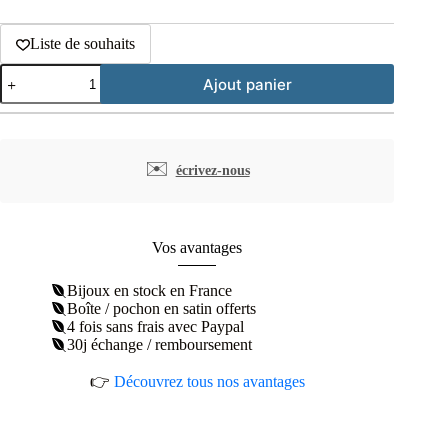
Liste de souhaits
quantité
Ajout panier
de
Collier
laurier
aventurine
plaqué
✉️
écrivez-nous
or
Vos avantages
Bijoux en stock en France
Boîte / pochon en satin offerts
4 fois sans frais avec Paypal
30j échange / remboursement
👉
Découvrez tous nos avantages