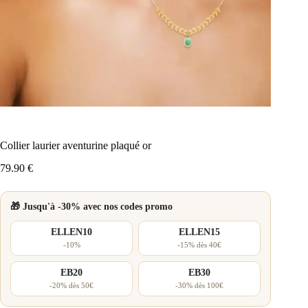
Collier laurier aventurine plaqué or
79.90
€
🎁 Jusqu'à -30% avec nos codes promo
ELLEN10
ELLEN15
-10%
-15% dès 40€
EB20
EB30
-20% dès 50€
-30% dès 100€