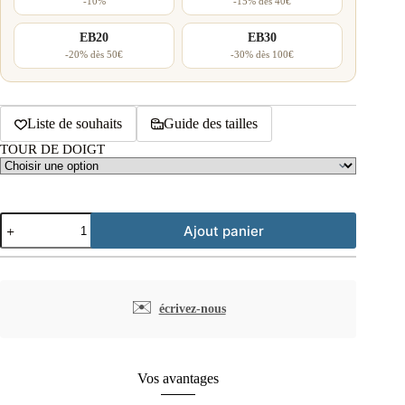
-10%
-15% dès 40€
EB20
EB30
-20% dès 50€
-30% dès 100€
Liste de souhaits
Guide des tailles
TOUR DE DOIGT
quantité
Ajout panier
de
Bague
englobante
argent
rhodié
✉️
écrivez-nous
aventurine
Vos avantages