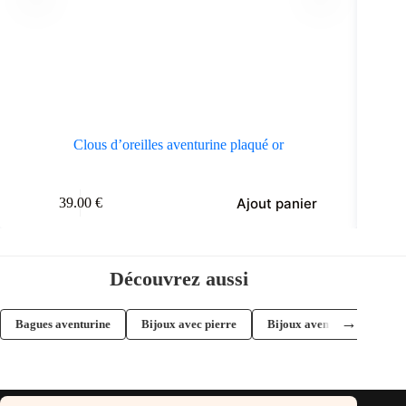
Clous d’oreilles aventurine plaqué or
Co
Ajout panier
39.00
€
Découvrez aussi
→
Bagues aventurine
Bijoux avec pierre
Bijoux aventurine
Ba