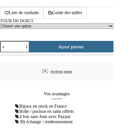
Liste de souhaits
Guide des tailles
TOUR DE DOIGT
quantité
Ajout panier
de
Bague
croisée
fins
zircons
✉️
écrivez-nous
argent
rhodié
Vos avantages
Bijoux en stock en France
Boîte / pochon en satin offerts
4 fois sans frais avec Paypal
30j échange / remboursement