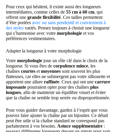
Pour ceux qui hésitent, il existe aussi des longueurs
intermédiaires, comme celles de
55 cm à 60 cm
, qui
offrent une
grande flexibilité
. Ces tailles permettent
d’être portées
avec ou sans pendentif et conviennent à
des styles
variés. Pensez toujours à choisir une longueur
qui s’harmonise avec votre
morphologie
et vos
préférences vestimentaires.
Adapter la longueur à votre morphologie
Votre
morphologie
joue un rôle clé dans le choix de la
longueur. Si vous êtes de
corpulence mince
, les
chaînes
courtes
et
moyennes
sont souvent les plus
flatteuses, car elles ne submergent pas votre silhouette et
apportent une allure
raffinée
. Ceux qui ont une
carrure
imposante
pourraient opter pour des chaînes
plus
longues
, afin de maintenir un équilibre visuel et éviter
que la chaîne ne semble trop serrée ou disproportionnée.
Pour vous guider davantage, gardez à l’esprit que vous
pouvez faire ajuster la chaîne par un bijoutier. Ce détail
peut être utile si la chaîne standard ne correspond pas
parfaitement à vos besoins.
Astuce supplémentaire
:
essayez différentes longueurs devant un miroir pour voir