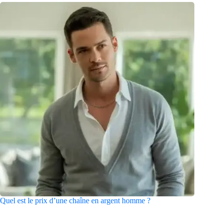
sur
sur
la
la
page
page
du
du
produit
produit
Quel est le prix d’une chaîne en argent homme ?