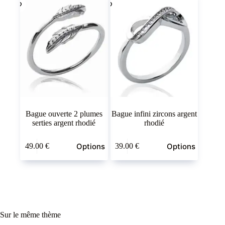
options
options
peuvent
peuvent
être
être
choisies
choisies
sur
sur
la
la
page
page
du
du
produit
produit
Bague ouverte 2 plumes
Bague infini zircons argent
serties argent rhodié
rhodié
Ce
Ce
Options
Options
49.00
€
39.00
€
produit
produit
a
a
plusieurs
plusieurs
variations.
variations.
Les
Les
options
options
peuvent
peuvent
être
être
Sur le même thème
choisies
choisies