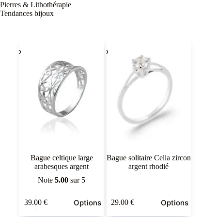
Pierres & Lithothérapie
Tendances bijoux
Bague celtique large
Bague solitaire Celia zircon
arabesques argent
argent rhodié
Note
5.00
sur 5
Ce
Ce
Options
Options
39.00
€
29.00
€
produit
produit
a
a