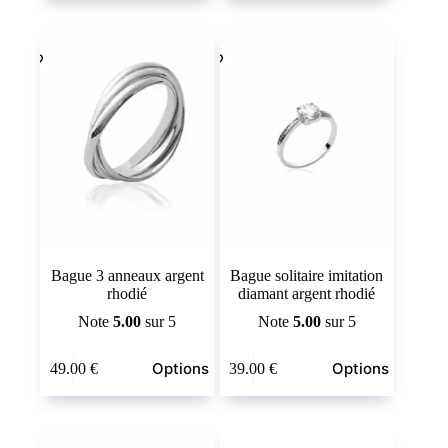
plusieurs
plusieurs
variations.
variations.
Les
Les
options
options
peuvent
peuvent
être
être
choisies
choisies
sur
sur
la
la
page
page
du
du
produit
produit
Bague 3 anneaux argent
Bague solitaire imitation
rhodié
diamant argent rhodié
Note
5.00
sur 5
Note
5.00
sur 5
Ce
Ce
Options
Options
49.00
€
39.00
€
produit
produit
a
a
plusieurs
plusieurs
variations.
variations.
Les
Les