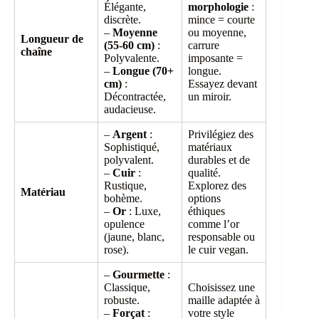
Élégante,
morphologie
:
discrète.
mince = courte
–
Moyenne
ou moyenne,
Longueur de
(55-60 cm)
:
carrure
chaîne
Polyvalente.
imposante =
–
Longue (70+
longue.
cm)
:
Essayez devant
Décontractée,
un miroir.
audacieuse.
–
Argent
:
Privilégiez des
Sophistiqué,
matériaux
polyvalent.
durables et de
–
Cuir
:
qualité.
Rustique,
Explorez des
Matériau
bohème.
options
–
Or
: Luxe,
éthiques
opulence
comme l’or
(jaune, blanc,
responsable ou
rose).
le cuir vegan.
–
Gourmette
:
Classique,
Choisissez une
robuste.
maille adaptée à
–
Forçat
:
votre style