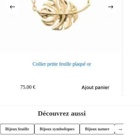
Collier petite feuille plaqué or
Colli
Ajout panier
75.00
€
Découvrez aussi
→
Bijoux feuille
Bijoux symboliques
Bijoux nature
Bracelets a