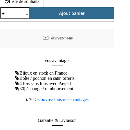
Liste de souhaits
quantité
Ajout panier
de
Bracelet
petite
feuille
argent
✉️
écrivez-nous
rhodié
Vos avantages
Bijoux en stock en France
Boîte / pochon en satin offerts
4 fois sans frais avec Paypal
30j échange / remboursement
👉
Découvrez tous nos avantages
Garantie & Livraison