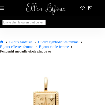
Passer
au
Panier
contenu
d’achat
Aucun
résultat
Bijoux fantaisie
Bijoux symboliques femme
Accueil
Bijoux célestes femme
Bijoux étoile femme
Pendentif médaille étoile plaqué or