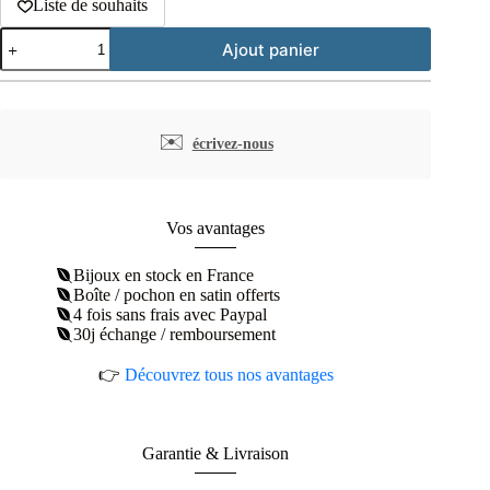
Liste de souhaits
quantité
Ajout panier
de
Pendentif
médaille
étoile
plaqué
✉️
écrivez-nous
or
Vos avantages
Bijoux en stock en France
Boîte / pochon en satin offerts
4 fois sans frais avec Paypal
30j échange / remboursement
👉
Découvrez tous nos avantages
Garantie & Livraison