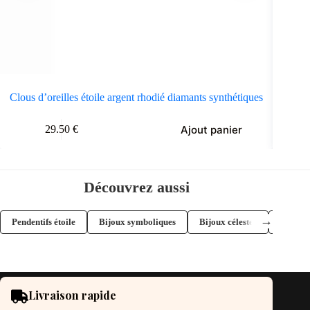
Clous d’oreilles étoile argent rhodié diamants synthétiques
Bo
Ajout panier
29.50
€
Découvrez aussi
→
Pendentifs étoile
Bijoux symboliques
Bijoux célestes
Bijoux 
Livraison rapide