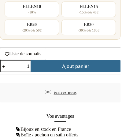
ELLEN10
ELLEN15
-10%
-15% dès 40€
EB20
EB30
-20% dès 50€
-30% dès 100€
Liste de souhaits
quantité
Ajout panier
de
Pendentif
crucifix
en
argent
✉️
écrivez-nous
rhodié
Vos avantages
Bijoux en stock en France
Boîte / pochon en satin offerts