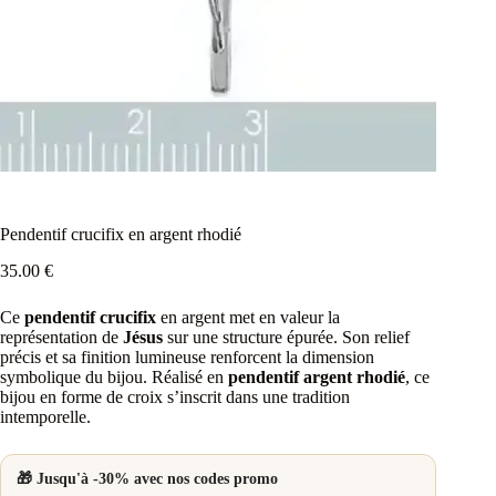
Pendentif crucifix en argent rhodié
35.00
€
Ce
pendentif crucifix
en argent met en valeur la
représentation de
Jésus
sur une structure épurée. Son relief
précis et sa finition lumineuse renforcent la dimension
symbolique du bijou. Réalisé en
pendentif argent rhodié
, ce
bijou en forme de croix s’inscrit dans une tradition
intemporelle.
🎁 Jusqu'à -30% avec nos codes promo