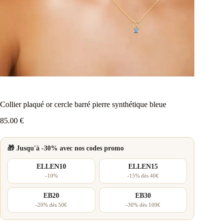
Collier plaqué or cercle barré pierre synthétique bleue
85.00
€
🎁 Jusqu'à -30% avec nos codes promo
ELLEN10
ELLEN15
-10%
-15% dès 40€
EB20
EB30
-20% dès 50€
-30% dès 100€