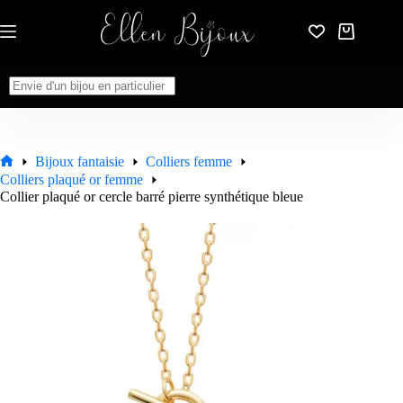
Passer
au
Panier
contenu
d’achat
Aucun
résultat
Bijoux fantaisie
Colliers femme
Accueil
Colliers plaqué or femme
Collier plaqué or cercle barré pierre synthétique bleue