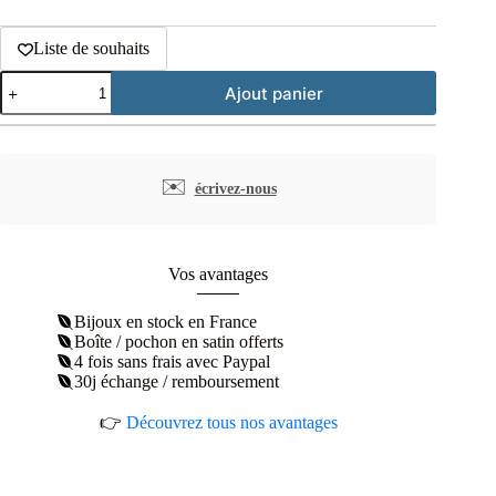
Liste de souhaits
quantité
Ajout panier
de
Collier
plaqué
or
cercle
✉️
écrivez-nous
barré
pierre
synthétique
bleue
Vos avantages
Bijoux en stock en France
Boîte / pochon en satin offerts
4 fois sans frais avec Paypal
30j échange / remboursement
👉
Découvrez tous nos avantages